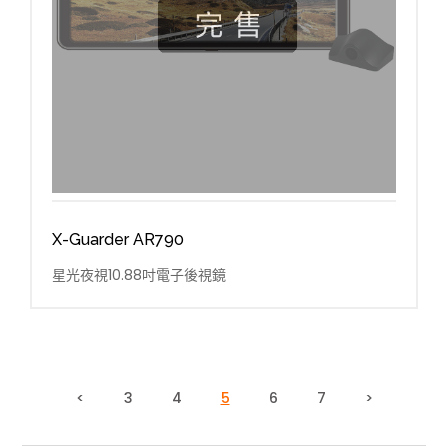
X-Guarder AR790
星光夜視10.88吋電子後視鏡
<
3
4
5
6
7
>